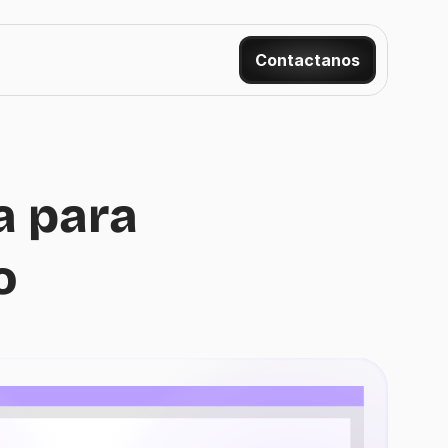
Contactanos
 para 
o